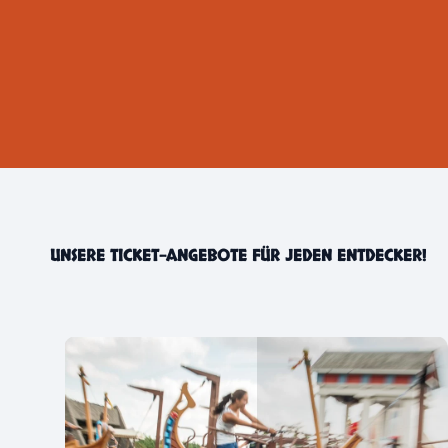
UNSERE TICKET-ANGEBOTE FÜR JEDEN ENTDECKER!