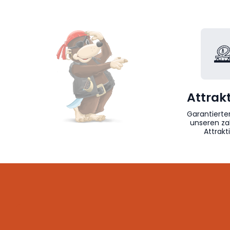
Attrak
Garantierte
unseren za
Attrak