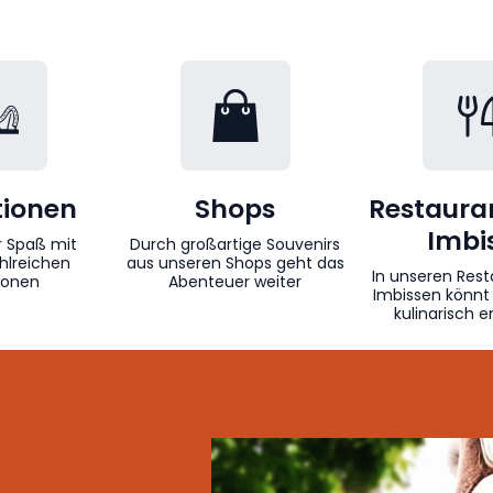
tionen
Shops
Restaura
Imbi
r Spaß mit
Durch großartige Souvenirs
hlreichen
aus unseren Shops geht das
In unseren Res
tionen
Abenteuer weiter
Imbissen könnt 
kulinarisch 