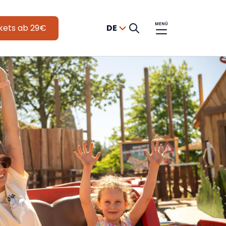
MENÜ
kets ab 29€
DE