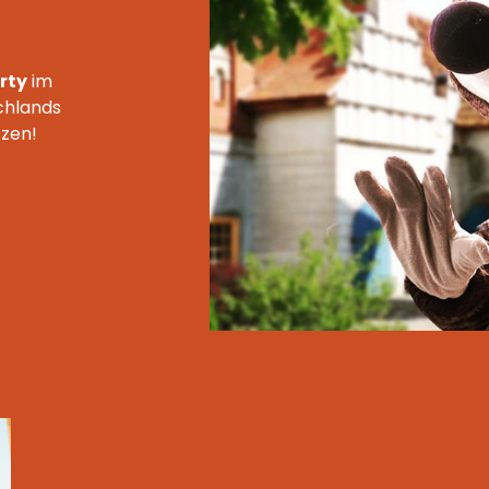
rty
im
chlands
tzen!