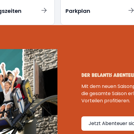
gszeiten
Parkplan
DER BELANTIS ABENTEU
Mit dem neuen Saison
die gesamte Saison er
Vorteilen profitieren.
Jetzt Abenteuer si