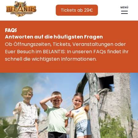
MENÜ
Tickets ab 29€
FAQS
Antworten auf die häufigsten Fragen
Ob Öffnungszeiten, Tickets, Veranstaltungen oder
Euer Besuch im BELANTIS: In unseren FAQs findet ihr
schnell die wichtigsten Informationen.