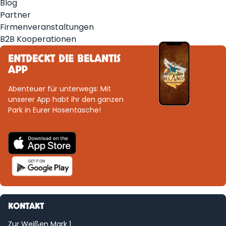
Blog
Partner
Firmenveranstaltungen
B2B Kooperationen
ENTDECKT DIE BELANTIS
APP
Abenteuer für unterwegs: Mit
unserer App habt ihr den ganzen
Park in Eurer Hosentasche!
KONTAKT
Zur Weißen Mark 1