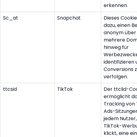
erkennen.
Sc_at
Snapchat
Dieses Cookie
dazu, einen B
anonym über
mehrere Dom
hinweg für
Werbezwecke
identifizieren
Conversions 
verfolgen.
ttcsid
TikTok
Der ttclid-Co
ermöglicht d
Tracking von 
Ads-Sitzunge
jedem Nutzer,
TikTok-Werb
klickt, eine e