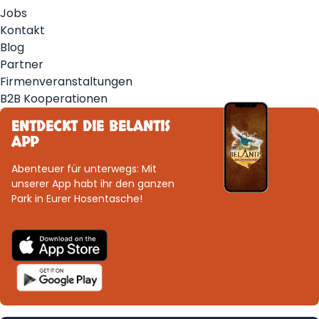
Jobs
Kontakt
Blog
Partner
Firmenveranstaltungen
B2B Kooperationen
ENTDECKT DIE BELANTIS
APP
Abenteuer für unterwegs: Mit
unserer App habt ihr den ganzen
Park in Eurer Hosentasche!