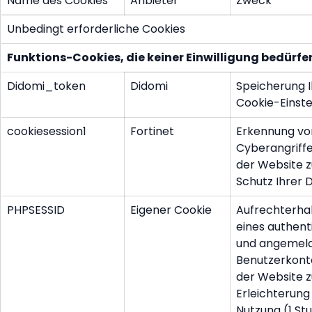
Name des Cookies
Anbieter
Zweck
Unbedingt erforderliche Cookies
Funktions-Cookies, die keiner Einwilligung bedürfe
Didomi_token
Didomi
Speicherung I
Cookie-Einste
cookiesession1
Fortinet
Erkennung vo
Cyberangriffe
der Website 
Schutz Ihrer 
PHPSESSID
Eigener Cookie
Aufrechterha
eines authenti
und angemel
Benutzerkont
der Website z
Erleichterung
Nutzung (1 St