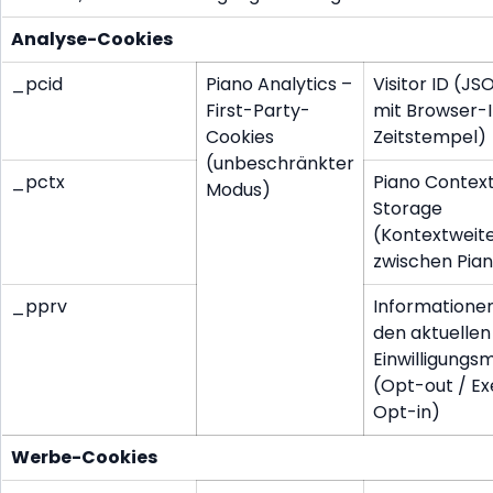
Analyse-Cookies
_pcid
Piano Analytics –
Visitor ID (J
First-Party-
mit Browser-I
Cookies
Zeitstempel)
(unbeschränkter
_pctx
Piano Contex
Modus)
Storage
(Kontextweit
zwischen Pia
_pprv
Informatione
den aktuellen
Einwilligungs
(Opt-out / E
Opt-in)
Werbe-Cookies