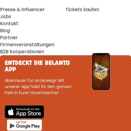
Presse & Influencer
Tickets kaufen
Jobs
Kontakt
Blog
Partner
Firmenveranstaltungen
B2B Kooperationen
ENTDECKT DIE BELANTIS
APP
Abenteuer für unterwegs: Mit
unserer App habt ihr den ganzen
Park in Eurer Hosentasche!