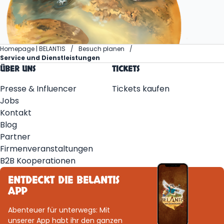
Homepage | BELANTIS
Besuch planen
Service und Dienstleistungen
ÜBER UNS
TICKETS
Presse & Influencer
Tickets kaufen
Jobs
Kontakt
Blog
Partner
Firmenveranstaltungen
B2B Kooperationen
ENTDECKT DIE BELANTIS
APP
Abenteuer für unterwegs: Mit
unserer App habt ihr den ganzen