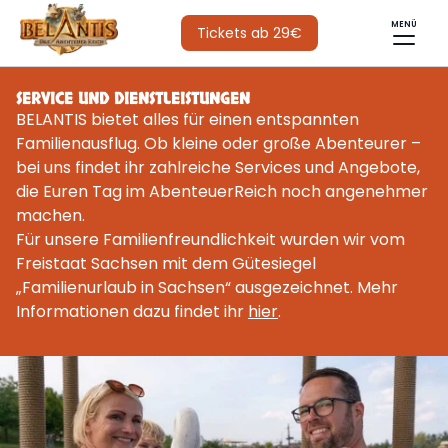
MENÜ
Tickets ab 29€
SERVICE UND DIENSTLEISTUNGEN
BELANTIS bietet alles für einen entspannten
Familienausflug. Ob kleine oder große Abenteurer –
bei uns findet ihr zahlreiche Services und Angebote,
die Euren Tag im AbenteuerReich noch angenehmer
machen.
Für unsere Familienfreundlichkeit wurden wir vom
Freistaat Sachsen mit dem Gütesiegel
„Familienurlaub in Sachsen“ ausgezeichnet. Mehr
Informationen dazu findet ihr
hier
.