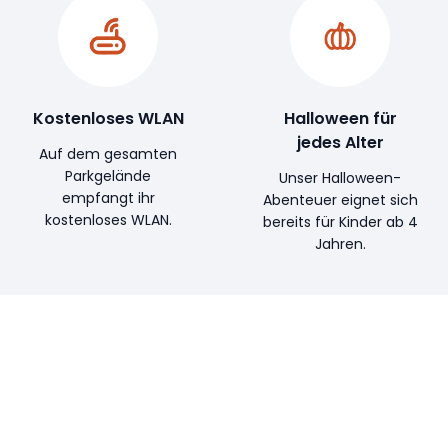
Kostenloses WLAN
Halloween für
jedes Alter
Auf dem gesamten
Parkgelände
Unser Halloween-
empfangt ihr
Abenteuer eignet sich
kostenloses WLAN.
bereits für Kinder ab 4
Jahren.
JETZT MIT DEM ONLINE-VORVERKAUF SPAREN!
Wer früh bucht, spart am meisten! Ihr wisst,
wann ihr uns besuchen wollt? Dann bucht