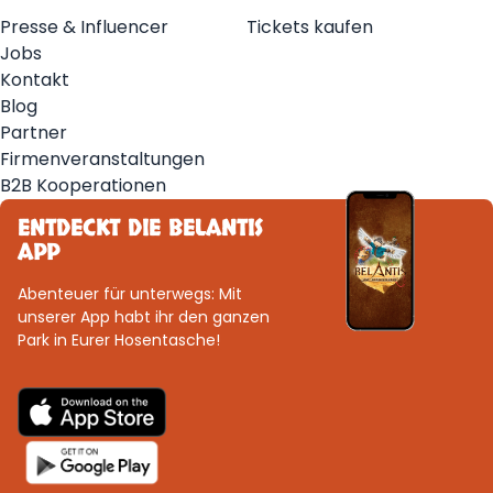
Presse & Influencer
Tickets kaufen
Jobs
Kontakt
Blog
Partner
Firmenveranstaltungen
B2B Kooperationen
ENTDECKT DIE BELANTIS
APP
Abenteuer für unterwegs: Mit
unserer App habt ihr den ganzen
Park in Eurer Hosentasche!