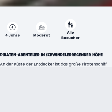
Alle
4 Jahre
Moderat
Besucher
PIRATEN-ABENTEUER IN SCHWINDELERREGENDER HÖHE
An der
Küste der Entdecker
ist das große Piratenschiff,
die
Black Pirate,
gestrandet. An Board der Galeone gibt
es viel zu entdecken für unsere jungen Seefahrer. Viele
Spielmöglichkeiten, Ballwurfkanonen, Kletteraktivitäten
und Hängematten für erschöpfte Matrosen erwarten
Euch. Aber das Highlight der Black Pirate ist Capt'n
Black's Piratentaufe. Eine Prüfung, bei der ihr Eure
Seetüchtigkeit unter Beweis stellen müsst.