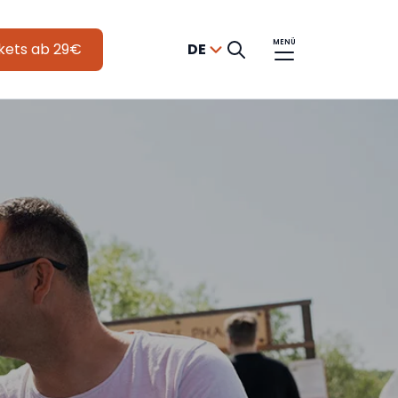
MENÜ
kets ab 29€
DE