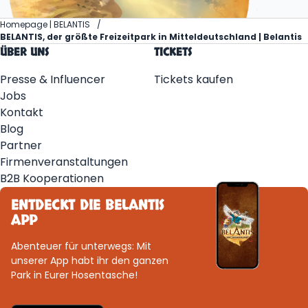
Homepage | BELANTIS
BELANTIS, der größte Freizeitpark in Mitteldeutschland | Belantis
ÜBER UNS
TICKETS
Presse & Influencer
Tickets kaufen
Jobs
Kontakt
Blog
Partner
Firmenveranstaltungen
B2B Kooperationen
ENTDECKT DIE BELANTIS
APP
Abenteuer für unterwegs: Mit
unserer App habt ihr den ganzen
Park in Eurer Hosentasche!