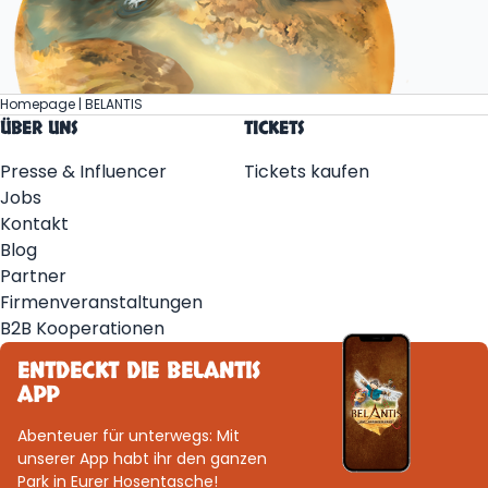
Homepage | BELANTIS
ÜBER UNS
TICKETS
Presse & Influencer
Tickets kaufen
Jobs
Kontakt
Blog
Partner
Firmenveranstaltungen
B2B Kooperationen
ENTDECKT DIE BELANTIS
APP
Abenteuer für unterwegs: Mit
unserer App habt ihr den ganzen
Park in Eurer Hosentasche!