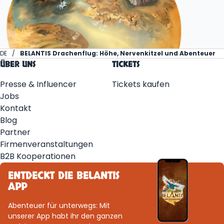
DE
BELANTIS Drachenflug: Höhe, Nervenkitzel und Abenteuer
ÜBER UNS
TICKETS
Presse & Influencer
Tickets kaufen
Jobs
Kontakt
Blog
Partner
Firmenveranstaltungen
B2B Kooperationen
ENTDECKT DIE BELANTIS
APP
Abenteuer für unterwegs: Mit
unserer App habt ihr den ganzen